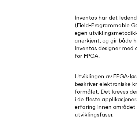
Inventas har det leden
(Field-Programmable Gat
egen utviklingsmetodik
anerkjent, og gir både h
Inventas designer med a
for FPGA.
Utviklingen av FPGA-lø
beskriver elektroniske k
formålet. Det kreves de
i de fleste applikasjoner
erfaring innen området o
utviklingsfaser.