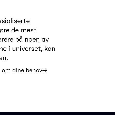
sialiserte
øre de mest
erere på noen av
e i universet, kan
en.
t om dine behov