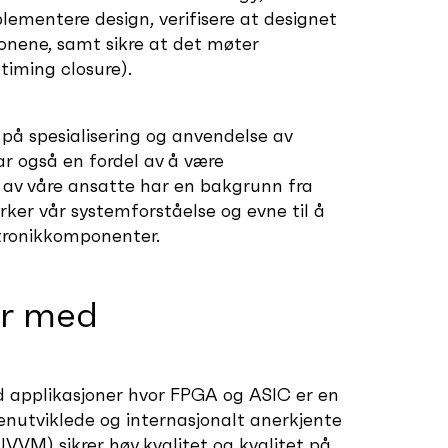
ementere design, verifisere at designet
jonene, samt sikre at det møter
timing closure).
 på spesialisering og anvendelse av
ar også en fordel av å være
 av våre ansatte har en bakgrunn fra
rker vår systemforståelse og evne til å
ktronikkomponenter.
er med
d applikasjoner hvor FPGA og ASIC er en
genutviklede og internasjonalt anerkjente
VVM) sikrer høy kvalitet og kvalitet på