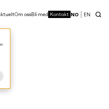
ktuelt
Om oss
Bli med
Kontakt
NO
EN
or