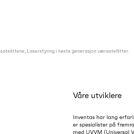
littene, Laserstyring i neste generasjon værsatellitter.
Våre utviklere
Inventas har lang erfar
er spesialister på frem
med UVVM (Universal VH