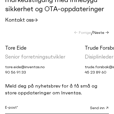
sikkerhet og OTA-oppdateringer
Kontakt oss
← Forrige
/
Neste →
Tore Eide
Trude Forsb
Senior forretningsutvikler
Disiplinleder
tore.eide@inventas.no
trude.forsbak@i
90 56 91 33
45 23 89 60
Meld deg på nyhetsbrev for å få små og
store oppdateringer om Inventas.