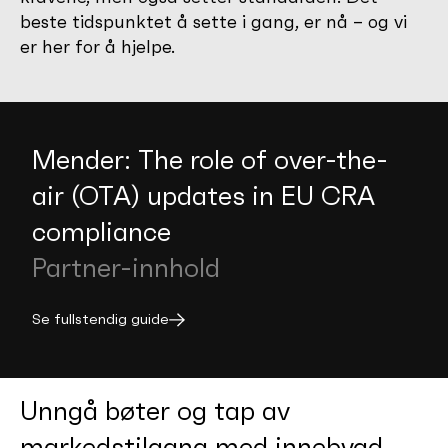
beste tidspunktet å sette i gang, er nå – og vi
er her for å hjelpe.
Mender: The role of over-the-
air (OTA) updates in EU CRA
compliance
Partner-innhold
Se fullstendig guide
Unngå bøter og tap av
markedstilgang med innebygd