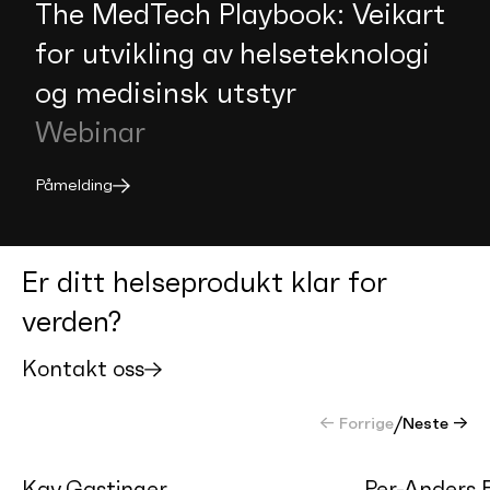
The MedTech Playbook: Veikart
for utvikling av helseteknologi
og medisinsk utstyr
Webinar
Påmelding
Er ditt helseprodukt klar for
verden?
Kontakt oss
← Forrige
/
Neste →
Kay Gastinger
Per-Anders E