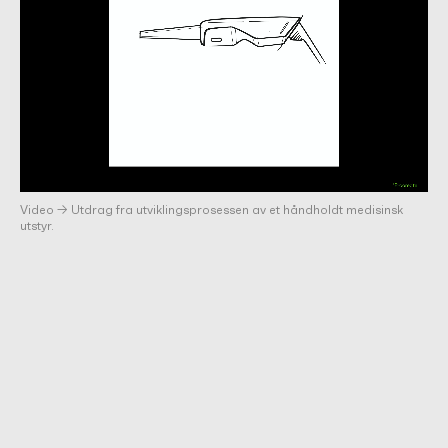
Video → Utdrag fra utviklingsprosessen av et håndholdt medisinsk
utstyr.