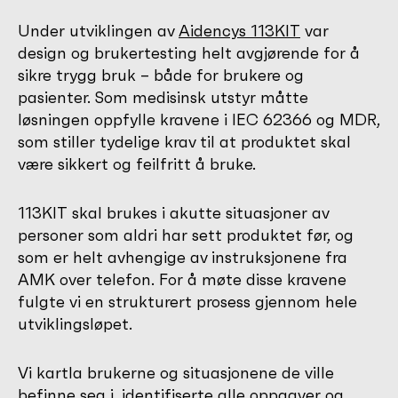
Under utviklingen av
Aidencys 113KIT
var
design og brukertesting helt avgjørende for å
sikre trygg bruk – både for brukere og
pasienter. Som medisinsk utstyr måtte
løsningen oppfylle kravene i IEC 62366 og MDR,
som stiller tydelige krav til at produktet skal
være sikkert og feilfritt å bruke.
113KIT skal brukes i akutte situasjoner av
personer som aldri har sett produktet før, og
som er helt avhengige av instruksjonene fra
AMK over telefon. For å møte disse kravene
fulgte vi en strukturert prosess gjennom hele
utviklingsløpet.
Vi kartla brukerne og situasjonene de ville
befinne seg i, identifiserte alle oppgaver og