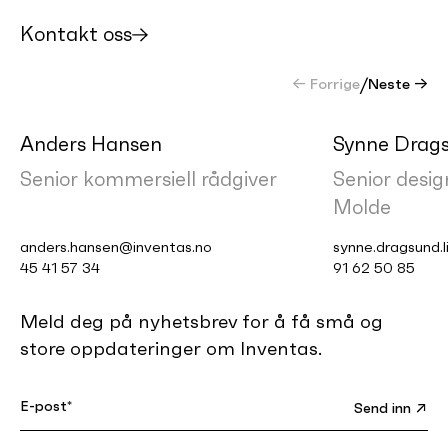
Kontakt oss
← Forrige
/
Neste →
Anders Hansen
Synne Drags
Senior kommersiell rådgiver
Senior desig
Molde
anders.hansen@inventas.no
synne.dragsund.l
45 41 57 34
91 62 50 85
Meld deg på nyhetsbrev for å få små og
store oppdateringer om Inventas.