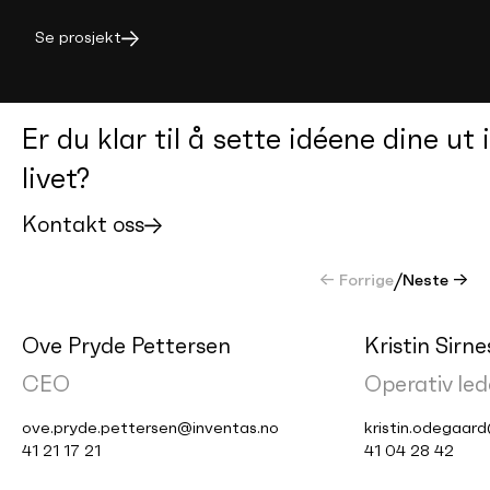
Se prosjekt
Er du klar til å sette idéene dine ut i
livet?
Kontakt oss
← Forrige
/
Neste →
Ove Pryde Pettersen
Kristin Sirn
CEO
Operativ led
ove.pryde.pettersen@inventas.no
kristin.odegaar
41 21 17 21
41 04 28 42