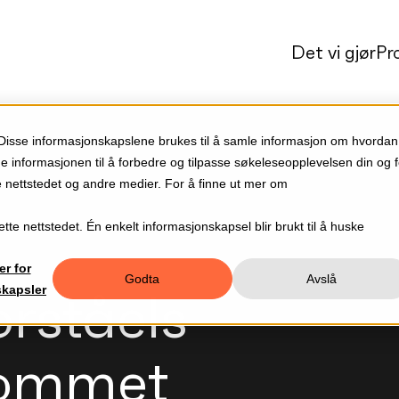
Det vi gjør
Pr
 Disse informasjonskapslene brukes til å samle informasjon om hvordan
ne informasjonen til å forbedre og tilpasse søkeleseopplevelsen din og f
nettstedet og andre medier. For å finne ut mer om
tte nettstedet. Én enkelt informasjonskapsel blir brukt til å huske
er for
Godta
Avslå
orståels
skapsler
lrommet