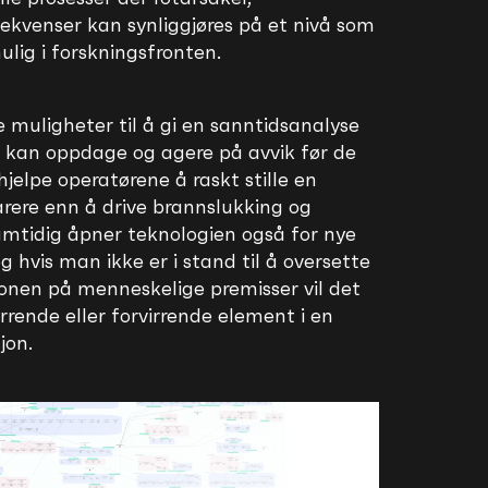
venser kan synliggjøres på et nivå som
ulig i forskningsfronten.
 muligheter til å gi en sanntidsanalyse
n kan oppdage og agere på avvik før de
hjelpe operatørene å raskt stille en
arere enn å drive brannslukking og
tidig åpner teknologien også for nye
g hvis man ikke er i stand til å oversette
onen på menneskelige premisser vil det
yrrende eller forvirrende element i en
jon.