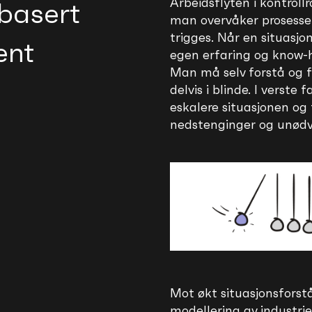
Arbeidsflyten i kontroll
-basert
man overvåker prosesse
trigges. Når en situasjo
ent
egen erfaring og know-
Man må selv forstå og 
delvis i blinde. I verste 
eskalere situasjonen og fø
nedstenginger og unødv
Mot økt situasjonsforst
modellering av industrie