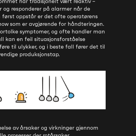
rommet har tradisjonelt vært reaktiv –
r og responderer på alarmer når de
n først oppstår er det ofte operatørens
how som er avgjørende for håndteringen.
fortolke symptomer, og ofte handler man
fall kan en feil situasjonsforståelse
re til ulykker, og i beste fall fører det til
endige produksjonstap.
åelse av årsaker og virkninger gjennom
lle prosesser der rotårsaker,