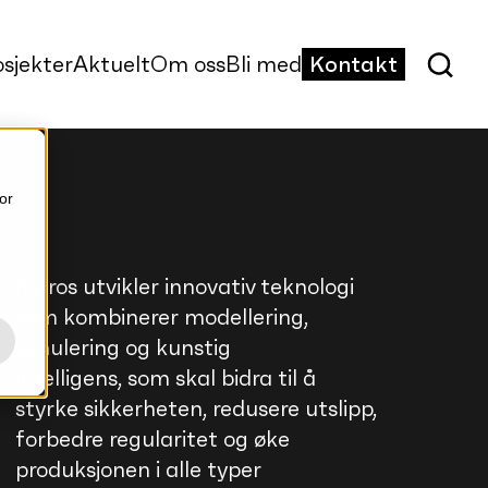
osjekter
Aktuelt
Om oss
Bli med
Kontakt
or
Kairos utvikler innovativ teknologi
som kombinerer modellering,
simulering og kunstig
intelligens, som skal bidra til å
styrke sikkerheten, redusere utslipp,
forbedre regularitet og øke
produksjonen i alle typer