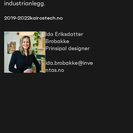
industrianlegg.
2019-2022
kairostech.no
Ida Eriksdatter
Brobakke
Prinsipal designer
ida.brobakke@inve
ntas.no