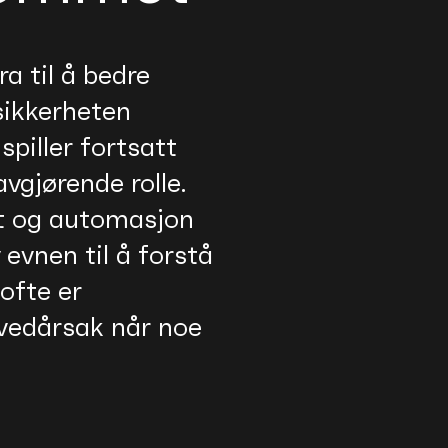
a til å bedre
sikkerheten
spiller fortsatt
vgjørende rolle.
et og automasjon
 evnen til å forstå
 ofte er
vedårsak når noe