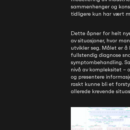
sammenhenger og konsek
tidligere kun har vært m
Dette åpner for helt nye
av situasjoner, hvor ma
utvikler seg. Målet er å 
fullstendig diagnose sn
symptombehandling. Sam
nivå av kompleksitet – o
og presentere informasj
raskt kunne bli et forst
allerede krevende situas