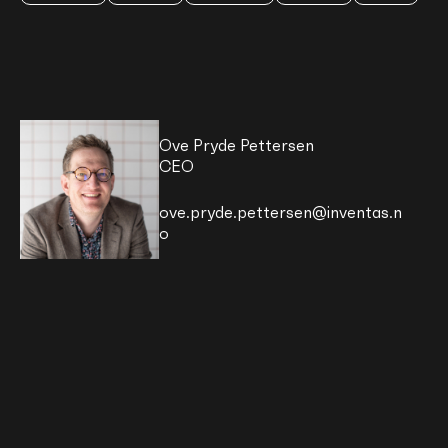
Ove Pryde Pettersen
CEO
ove.pryde.pettersen@inventas.n
o