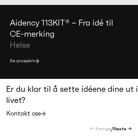
Aidency 113KIT® – Fra idé til
CE-merking
Helse
Se prosjekt
Er du klar til å sette idéene dine ut i
livet?
Kontakt oss
← Forrige
/
Neste →