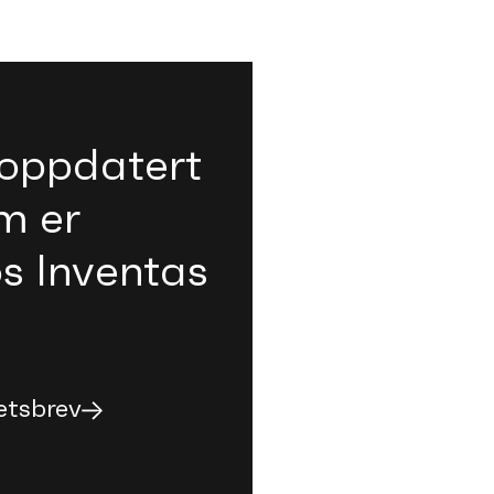
oppdatert
m er
os Inventas
etsbrev