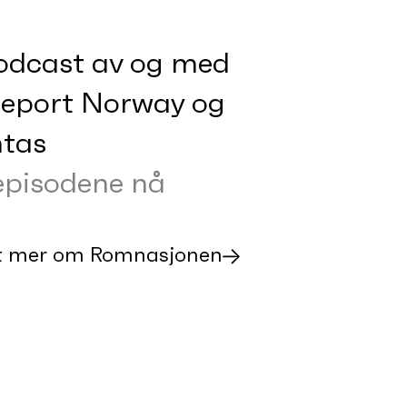
odcast av og med
eport Norway og
ntas
episodene nå
t mer om Romnasjonen