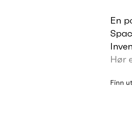
En p
Spac
Inve
Hør 
Finn u