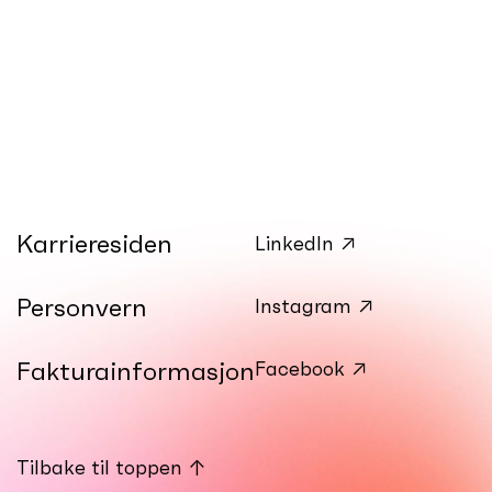
Karrieresiden
LinkedIn ↗
Personvern
Instagram ↗
Fakturainformasjon
Facebook ↗
Tilbake til toppen ↑