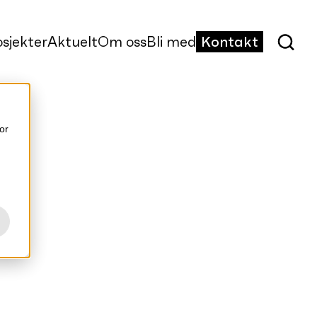
osjekter
Aktuelt
Om oss
Bli med
Kontakt
or