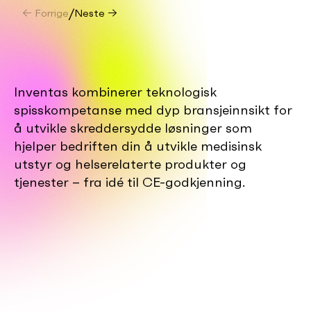
← Forrige
/
Neste →
Inventas kombinerer teknologisk
spisskompetanse med dyp bransjeinnsikt for
å utvikle skreddersydde løsninger som
hjelper bedriften din å utvikle medisinsk
utstyr og helserelaterte produkter og
tjenester – fra idé til CE-godkjenning.