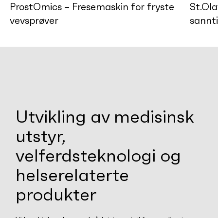
ProstOmics – Fresemaskin for fryste
St.Ola
vevsprøver
sannt
Utvikling av medisinsk
utstyr,
velferdsteknologi og
helserelaterte
produkter