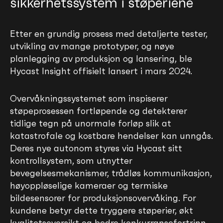
sikkerhetssystem i støperiene
Etter en grundig prosess med detaljerte tester,
utvikling av mange prototyper, og nøye
planlegging av produksjon og lansering, ble
Hycast Insight offisielt lansert i mars 2024.
Overvåkningssystemet som inspiserer
støpeprosessen fortløpende og detekterer
tidlige tegn på unormale forløp slik at
katastrofale og kostbare hendelser kan unngås.
Deres nye autonom styres via Hycast sitt
kontrollsystem, som utnytter
bevegelsesmekanismer, trådløs kommunikasjon,
høyoppløselige kameraer og termiske
bildesensorer for produksjonsovervåking. For
kundene betyr dette tryggere støperier, økt
kvalitetsoversikt og bedre konkurransefortrinn.