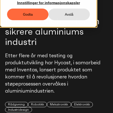
Innstillinger for informasjonskapsler
Godta
Avslå
Hycast Insight – for en
sikrere aluminiums
industri
Etter flere år med testing og
produktutvikling har Hycast, i samarbeid
med Inventas, lansert produktet som
kommer til å revolusjonere hvordan
støpeprosessen overvåkes i
aluminiumindustrien.
Rådgivning
Robotikk
Mekatronikk
Elektronikk
Industridesign