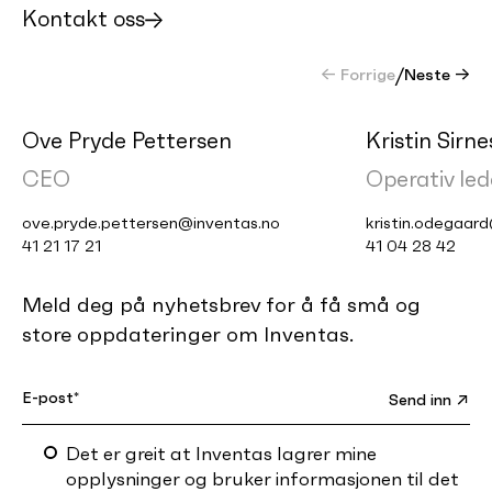
Kontakt oss
← Forrige
/
Neste →
Ove Pryde Pettersen
Kristin Sirn
CEO
Operativ led
ove.pryde.pettersen@inventas.no
kristin.odegaar
41 21 17 21
41 04 28 42
Meld deg på nyhetsbrev for å få små og
store oppdateringer om Inventas.
Det er greit at Inventas lagrer mine
opplysninger og bruker informasjonen til det